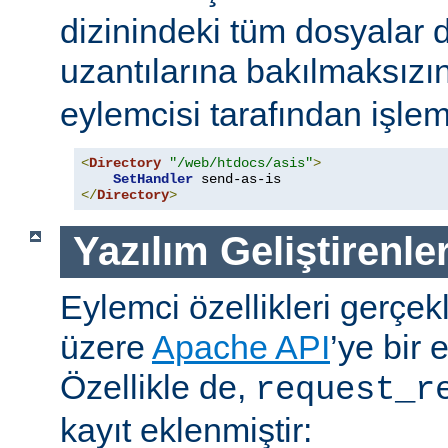
dizinindeki tüm dosyalar 
uzantılarına bakılmaksızı
eylemcisi tarafından işlem
<
Directory
"/web/htdocs/asis"
>
SetHandler
</
Directory
>
Yazılım Geliştirenler
Eylemci özellikleri gerçek
üzere
Apache API
’ye bir 
Özellikle de,
request_r
kayıt eklenmiştir: