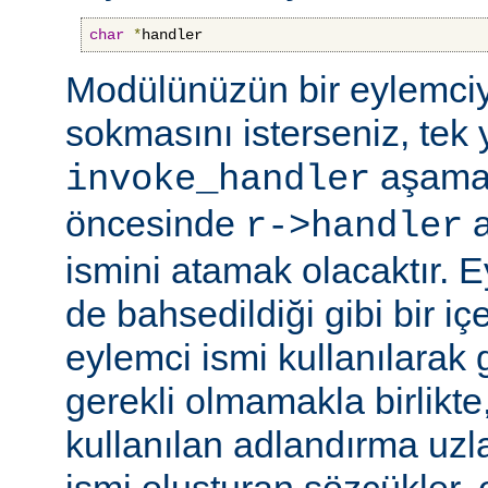
char
*
handler
Modülünüzün bir eylemciy
sokmasını isterseniz, tek 
aşama
invoke_handler
öncesinde
a
r->handler
ismini atamak olacaktır. 
de bahsedildiği gibi bir içe
eylemci ismi kullanılarak 
gerekli olmamakla birlikte,
kullanılan adlandırma uzl
ismi oluşturan sözcükler, 