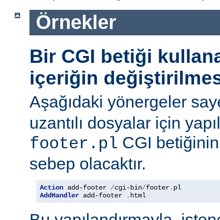
Örnekler
Bir CGI betiği kulla
içeriğin değiştirilmes
Aşağıdaki yönergeler say
uzantılı dosyalar için yapı
CGI betiğinini
footer.pl
sebep olacaktır.
Action
 add-footer 
/
cgi-bin
/
footer
.
AddHandler
 add-footer 
.
html
Bu yapılandırmayla, iste