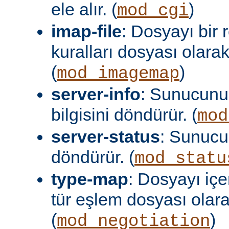
ele alır. (
)
mod_cgi
imap-file
: Dosyayı bir
kuralları dosyası olara
(
)
mod_imagemap
server-info
: Sunucunu
bilgisini döndürür. (
mod
server-status
: Sunuc
döndürür. (
mod_statu
type-map
: Dosyayı içer
tür eşlem dosyası olar
(
)
mod_negotiation