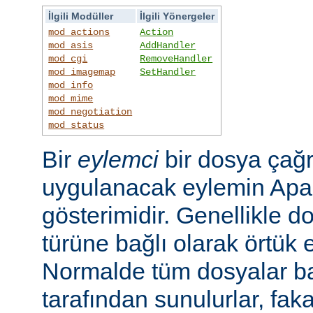
İlgili Modüller
İlgili Yönergeler
mod_actions
Action
mod_asis
AddHandler
mod_cgi
RemoveHandler
mod_imagemap
SetHandler
mod_info
mod_mime
mod_negotiation
mod_status
Bir
eylemci
bir dosya çağr
uygulanacak eylemin Apac
gösterimidir. Genellikle d
türüne bağlı olarak örtük e
Normalde tüm dosyalar b
tarafından sunulurlar, faka