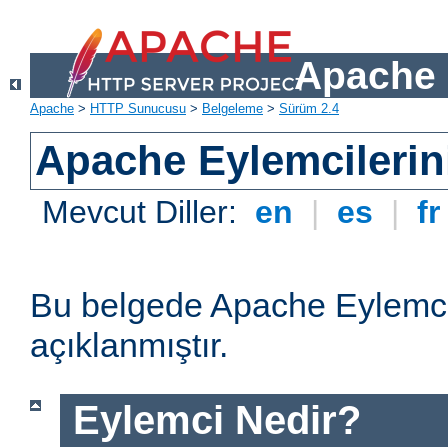
Apache 
Apache
>
HTTP Sunucusu
>
Belgeleme
>
Sürüm 2.4
Apache Eylemcilerin
Mevcut Diller:
en
|
es
|
f
Bu belgede Apache Eylemcil
açıklanmıştır.
Eylemci Nedir?