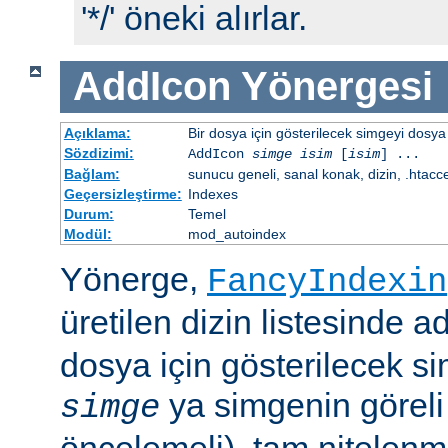
'*/' öneki alırlar.
AddIcon
Yönergesi
Açıklama:
Bir dosya için gösterilecek simgeyi dosya 
Sözdizimi:
AddIcon
simge
isim
[
isim
] ...
Bağlam:
sunucu geneli, sanal konak, dizin, .htacc
Geçersizleştirme:
Indexes
Durum:
Temel
Modül:
mod_autoindex
Yönerge,
FancyIndexin
üretilen dizin listesinde a
dosya için gösterilecek sim
ya simgenin göreli
simge
öncelemeli), tam nitelenm