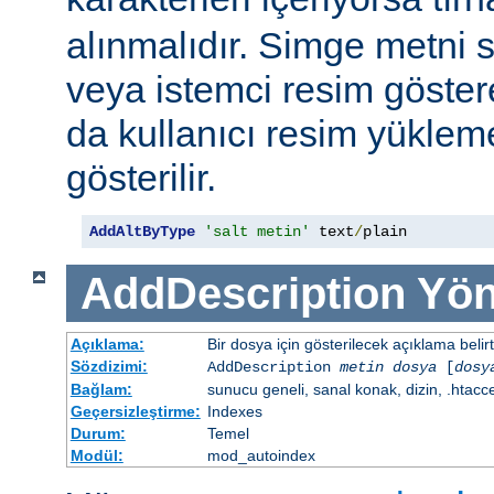
alınmalıdır. Simge metni
veya istemci resim göster
da kullanıcı resim yüklem
gösterilir.
AddAltByType
'salt metin'
 text
/
plain
AddDescription
Yön
Açıklama:
Bir dosya için gösterilecek açıklama belirtil
Sözdizimi:
AddDescription
metin dosya
[
dosy
Bağlam:
sunucu geneli, sanal konak, dizin, .htacc
Geçersizleştirme:
Indexes
Durum:
Temel
Modül:
mod_autoindex