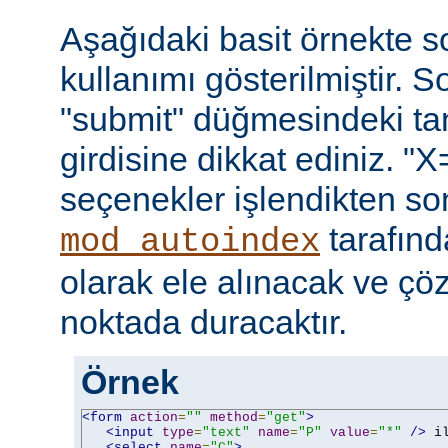
Aşağıdaki basit örnekte s
kullanımı gösterilmiştir. 
"submit" düğmesindeki t
girdisine dikkat ediniz. "X
seçenekler işlendikten so
tarafın
mod_autoindex
olarak ele alınacak ve ç
noktada duracaktır.
Örnek
<form
action
=
""
method
=
"get"
>
<input
type
=
"text"
name
=
"P"
value
=
"*"
/>
 i
<select
name
=
"C"
>