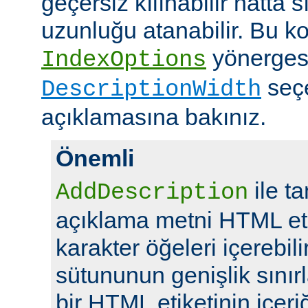
geçersiz kılınabilir hatta 
uzunluğu atanabilir. Bu ko
yönerges
IndexOptions
seç
DescriptionWidth
açıklamasına bakınız.
Önemli
ile t
AddDescription
açıklama metni HTML eti
karakter öğeleri içerebil
sütununun genişlik sını
bir HTML etiketinin içeriğ