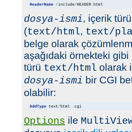
HeaderName
/
include
/
HEADER
.
html
, içerik tür
dosya-ismi
(
,
text/html
text/pl
belge olarak çözümlenmel
aşağıdaki örnekteki gibi 
türü
olarak 
text/html
bir CGI bet
dosya-ismi
olabilir:
AddType
 text
/
html 
.
cgi
ile
Options
MultiVie