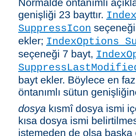
Normalde öntanımlı açıkl
genişliği 23 bayttır.
Inde
seçeneği
SuppressIcon
ekler;
IndexOptions S
seçeneği 7 bayt,
IndexO
SuppressLastModifie
bayt ekler. Böylece en faz
öntanımlı sütun genişliğine
dosya
kısmî dosya ismi i
kısa dosya ismi belirtilm
istemeden de olsa başka 