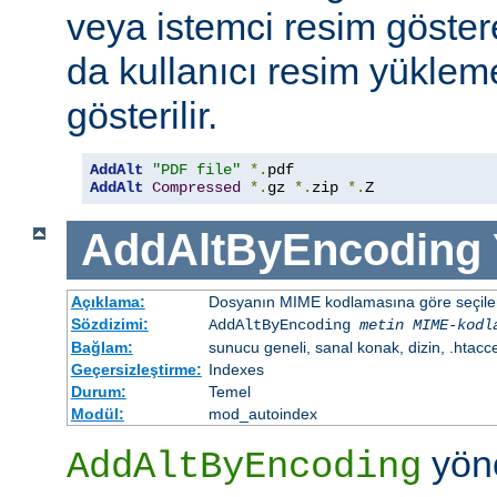
veya istemci resim göster
da kullanıcı resim yüklem
gösterilir.
AddAlt
"PDF file"
*.
AddAlt
Compressed
*.
gz 
*.
zip 
*.
Z
AddAltByEncoding
Açıklama:
Dosyanın MIME kodlamasına göre seçilen 
Sözdizimi:
AddAltByEncoding
metin
MIME-kodl
Bağlam:
sunucu geneli, sanal konak, dizin, .htacc
Geçersizleştirme:
Indexes
Durum:
Temel
Modül:
mod_autoindex
yöne
AddAltByEncoding