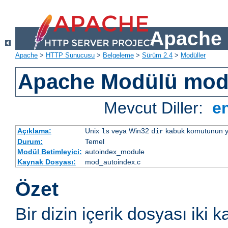
Apache 
Apache
>
HTTP Sunucusu
>
Belgeleme
>
Sürüm 2.4
>
Modüller
Apache Modülü mod
Mevcut Diller:
e
Açıklama:
Unix
veya Win32
kabuk komutunun yaptı
ls
dir
Durum:
Temel
Modül Betimleyici:
autoindex_module
Kaynak Dosyası:
mod_autoindex.c
Özet
Bir dizin içerik dosyası iki k