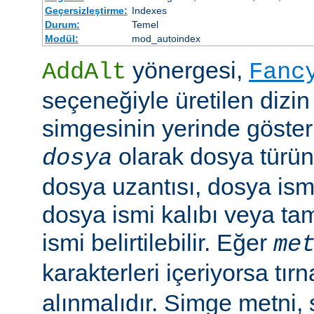
Geçersizleştirme:
Indexes
Durum:
Temel
Modül:
mod_autoindex
yönergesi,
AddAlt
Fanc
seçeneğiyle üretilen dizin
simgesinin yerinde gösteri
olarak dosya türün
dosya
dosya uzantısı, dosya ismi
dosya ismi kalıbı veya ta
ismi belirtilebilir. Eğer
me
karakterleri içeriyorsa tırn
alınmalıdır. Simge metni