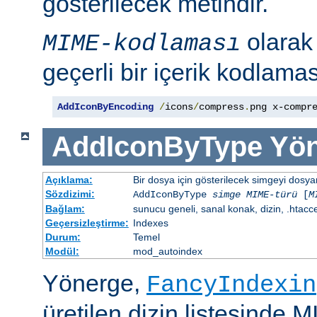
gösterilecek metindir.
olara
MIME-kodlaması
geçerli bir içerik kodlaması
AddIconByEncoding
/
icons
/
compress
.
png x-compr
AddIconByType
Yön
Açıklama:
Bir dosya için gösterilecek simgeyi dosya
Sözdizimi:
AddIconByType
simge
MIME-türü
[
M
Bağlam:
sunucu geneli, sanal konak, dizin, .htacc
Geçersizleştirme:
Indexes
Durum:
Temel
Modül:
mod_autoindex
Yönerge,
FancyIndexin
üretilen dizin listesinde 