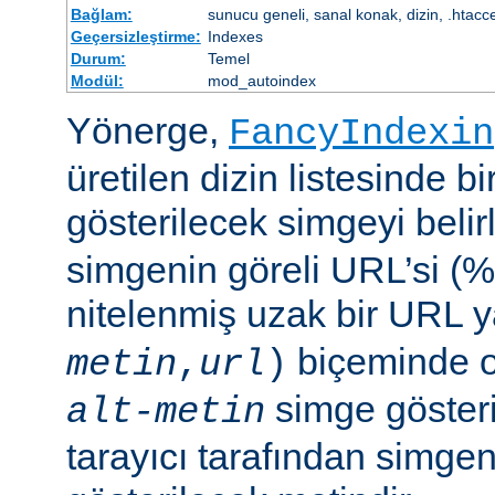
Bağlam:
sunucu geneli, sanal konak, dizin, .htacc
Geçersizleştirme:
Indexes
Durum:
Temel
Modül:
mod_autoindex
Yönerge,
FancyIndexin
üretilen dizin listesinde bi
gösterilecek simgeyi belir
simgenin göreli URL’si (%
nitelenmiş uzak bir URL 
biçeminde ol
metin
,
url
)
simge göster
alt-metin
tarayıcı tarafından simge