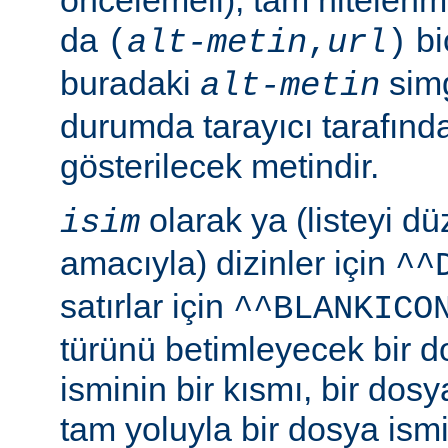
da
bi
(
alt-metin
,
url
)
buradaki
simg
alt-metin
durumda tarayıcı tarafınd
gösterilecek metindir.
olarak ya (listeyi 
isim
amacıyla) dizinler için
^^
satırlar için
^^BLANKICO
türünü betimleyecek bir d
isminin bir kısmı, bir dosy
tam yoluyla bir dosya ismi b