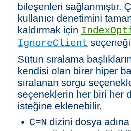
bileşenleri sağlanmıştır. Ç
kullanıcı denetimini tam
kaldırmak için
IndexOpt
seçeneği k
IgnoreClient
Sütun sıralama başlıkların
kendisi olan birer hiper 
sıralanan sorgu seçenekler
seçeneklerin her biri her di
isteğine eklenebilir.
dizini dosya adına 
C=N