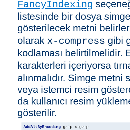
seçeneği
FancyIndexing
listesinde bir dosya simge
gösterilecek metni belirler
olarak
gibi g
x-compress
kodlaması belirtilmelidir.
karakterleri içeriyorsa tırn
alınmalıdır. Simge metni
veya istemci resim göster
da kullanıcı resim yüklem
gösterilir.
AddAltByEncoding
 gzip x-gzip