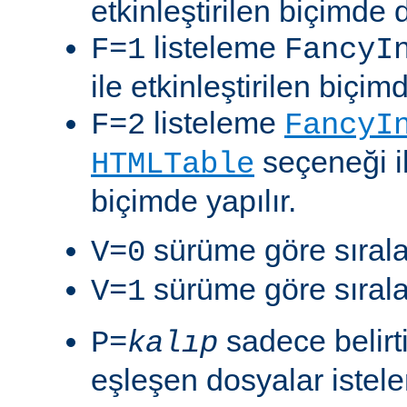
etkinleştirilen biçimde 
listeleme
F=1
FancyI
ile etkinleştirilen biçim
listeleme
F=2
FancyI
seçeneği il
HTMLTable
biçimde yapılır.
sürüme göre sıralam
V=0
sürüme göre sıralam
V=1
sadece belirt
P=
kalıp
eşleşen dosyalar istelen