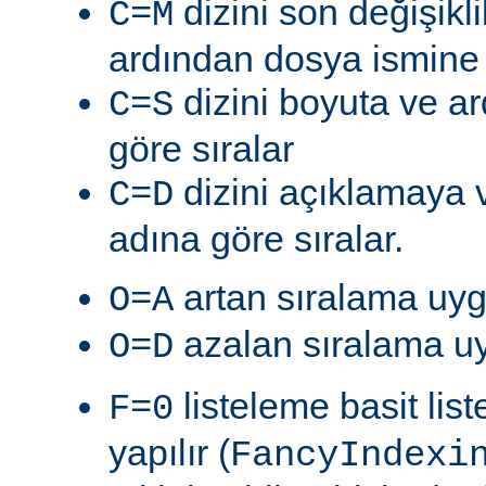
dizini son değişik
C=M
ardından dosya ismine g
dizini boyuta ve a
C=S
göre sıralar
dizini açıklamaya 
C=D
adına göre sıralar.
artan sıralama uyg
O=A
azalan sıralama uy
O=D
listeleme basit lis
F=0
yapılır (
FancyIndexi