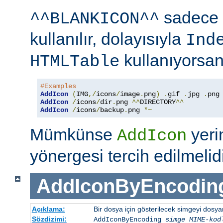
sadece 
^^BLANKICON^^
kullanılır, dolayısıyla
Ind
kullanıyorsan
HTMLTable
#Examples
AddIcon
(
IMG
,/
icons
/
image
.
png
)
.
gif 
.
jpg 
.
AddIcon
/
icons
/
dir
.
png 
^^
DIRECTORY
^^
AddIcon
/
icons
/
backup
.
png 
*~
Mümkünse
yer
AddIcon
yönergesi tercih edilmelidi
AddIconByEncodin
Açıklama:
Bir dosya için gösterilecek simgeyi dosy
Sözdizimi:
AddIconByEncoding
simge
MIME-kod