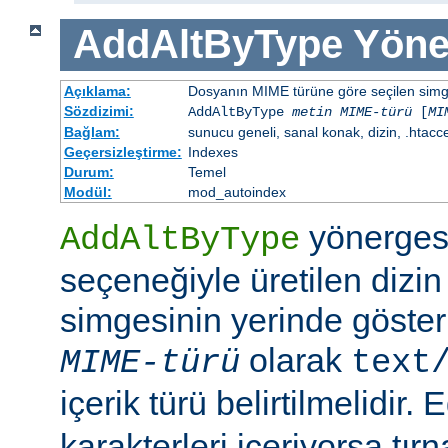
AddAltByType
Yöne
Açıklama:
Dosyanın MIME türüne göre seçilen simgen
Sözdizimi:
AddAltByType
metin
MIME-türü
[
MI
Bağlam:
sunucu geneli, sanal konak, dizin, .htacc
Geçersizleştirme:
Indexes
Durum:
Temel
Modül:
mod_autoindex
yönerges
AddAltByType
seçeneğiyle üretilen dizin
simgesinin yerinde gösteri
olarak
MIME-türü
text
içerik türü belirtilmelidir.
karakterleri içeriyorsa tırn