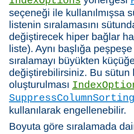
IndexOptions
seçeneği ile kullanılmışsa s
listenin sıralamasını sütun
değiştirecek hiper bağlar hali
liste). Aynı başlığa peşpeşe
sıralamayı büyükten küçüğe
değiştirebilirsiniz. Bu sütun
oluşturulması
IndexOptio
SuppressColumnSortin
kullanılarak engellenebilir.
Boyuta göre sıralamada dai