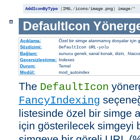
AddIconByType
(
IMG
,/
icons
/
image
.
png
)
 image
/*
DefaultIcon
Yönerge
Açıklama:
Özel bir simge atanmamış dosyalar için gö
Sözdizimi:
DefaultIcon
URL-yolu
Bağlam:
sunucu geneli, sanal konak, dizin, .htacc
Geçersizleştirme:
Indexes
Durum:
Temel
Modül:
mod_autoindex
The
yöner
DefaultIcon
seçeneği
FancyIndexing
listesinde özel bir simge
için gösterilecek simgeyi b
simgeye bir göreli URL (