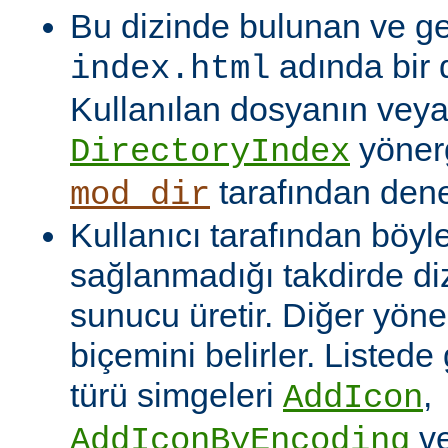
Bu dizinde bulunan ve ge
adında bir 
index.html
Kullanılan dosyanın veya
yönerg
DirectoryIndex
tarafından denet
mod_dir
Kullanıcı tarafından böyl
sağlanmadığı takdirde dizi
sunucu üretir. Diğer yöne
biçemini belirler. Listede
türü simgeleri
,
AddIcon
v
AddIconByEncoding