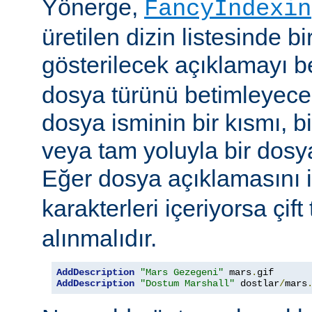
Yönerge,
FancyIndexin
üretilen dizin listesinde bi
gösterilecek açıklamayı be
dosya türünü betimleyecek
dosya isminin bir kısmı, bi
veya tam yoluyla bir dosya i
Eğer dosya açıklamasını 
karakterleri içeriyorsa çift 
alınmalıdır.
AddDescription
"Mars Gezegeni"
 mars
.
gif 
AddDescription
"Dostum Marshall"
 dostlar
/
mars