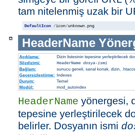
tam nitelenmiş uzak bir UR
DefaultIcon
/
icon
/
unknown
.
png
HeaderName
Yöner
Açıklama:
Dizin listesinin tepesine yerleştirilecek do
Sözdizimi:
HeaderName
dosya-ismi
Bağlam:
sunucu geneli, sanal konak, dizin, .htacc
Geçersizleştirme:
Indexes
Durum:
Temel
Modül:
mod_autoindex
yönergesi, di
HeaderName
tepesine yerleştirilecek d
belirler. Dosyanın ismi
do