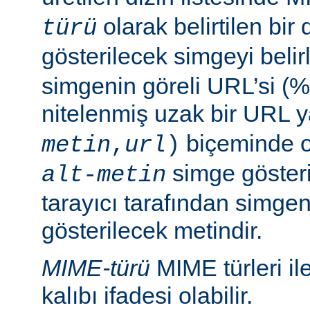
olarak belirtilen bir 
türü
gösterilecek simgeyi belir
simgenin göreli URL’si (%
nitelenmiş uzak bir URL 
biçeminde ol
metin
,
url
)
simge göster
alt-metin
tarayıcı tarafından simge
gösterilecek metindir.
MIME-türü
MIME türleri il
kalıbı ifadesi olabilir.