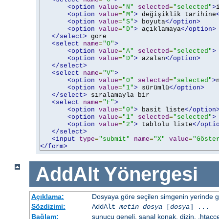
<option
value
=
"N"
selected
=
"selected"
>
<option
value
=
"M"
>
 değişiklik tarihine
<option
value
=
"S"
>
 boyuta
</option>
<option
value
=
"D"
>
 açıklamaya
</option>
</select>
 göre

<select
name
=
"O"
>
<option
value
=
"A"
selected
=
"selected"
>
<option
value
=
"D"
>
 azalan
</option>
</select>
<select
name
=
"V"
>
<option
value
=
"0"
selected
=
"selected"
>
<option
value
=
"1"
>
 sürümlü
</option>
</select>
 sıralamayla bir

<select
name
=
"F"
>
<option
value
=
"0"
>
 basit liste
</option
<option
value
=
"1"
selected
=
"selected"
>
<option
value
=
"2"
>
 tablolu liste
</opti
</select>
<input
type
=
"submit"
name
=
"X"
value
=
"Göste
</form>
AddAlt
Yönergesi
Açıklama:
Dosyaya göre seçilen simgenin yerinde gös
Sözdizimi:
AddAlt
metin
dosya
[
dosya
] ...
Bağlam:
sunucu geneli, sanal konak, dizin, .htacc