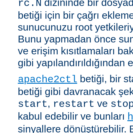
dizininde bir dosyad
rc.N
betiği için bir çağrı eklem
sunucunuzu root yetkileriy
Bunu yapmadan önce sun
ve erişim kısıtlamaları ba
gibi yapılandırıldığından 
betiği, bir s
apache2ctl
betiği gibi davranacak şek
,
ve
start
restart
sto
kabul edebilir ve bunları
sinyallere dönüştürebilir