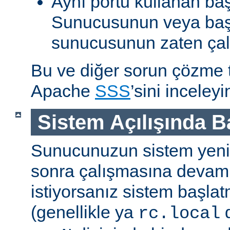
Aynı portu kullanan ba
Sunucusunun veya baş
sunucusunun zaten çal
Bu ve diğer sorun çözme ta
Apache
SSS
’sini inceleyi
Sistem Açılışında 
Sunucunuzun sistem yenid
sonra çalışmasına devam
istiyorsanız sistem başlat
(genellikle ya
d
rc.local