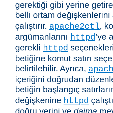
gerektiği gibi yerine getir
belli ortam değişkenlerini
çalıştırır.
, k
apache2ctl
argümanlarını
’ye 
httpd
gerekli
seçenekler
httpd
betiğine komut satırı seçe
belirtilebilir. Ayrıca,
apac
içeriğini doğrudan düzenl
betiğin başlangıç satırlar
değişkenine
çalışt
httpd
doğru yerini ve
daima
mev