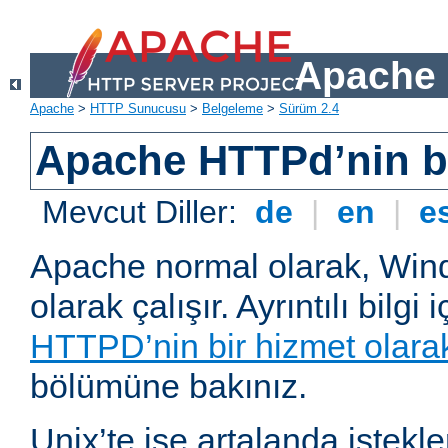
Apache 
Apache
>
HTTP Sunucusu
>
Belgeleme
>
Sürüm 2.4
Apache HTTPd’nin ba
Mevcut Diller:
de
|
en
|
e
Apache normal olarak, Wind
olarak çalışır. Ayrıntılı bilgi 
HTTPD’nin bir hizmet olarak 
bölümüne bakınız.
Unix’te ise artalanda istekl