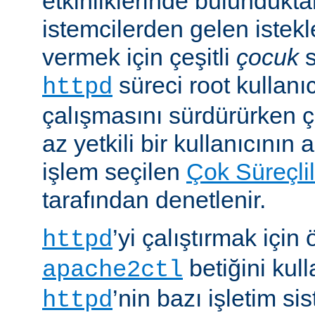
etkinliklerinde bulundukt
istemcilerden gelen istekl
vermek için çeşitli
çocuk
s
süreci root kullanıc
httpd
çalışmasını sürdürürken 
az yetkili bir kullanıcının 
işlem seçilen
Çok Süreçli
tarafından denetlenir.
’yi çalıştırmak için
httpd
betiğini kull
apache2ctl
’nin bazı işletim si
httpd