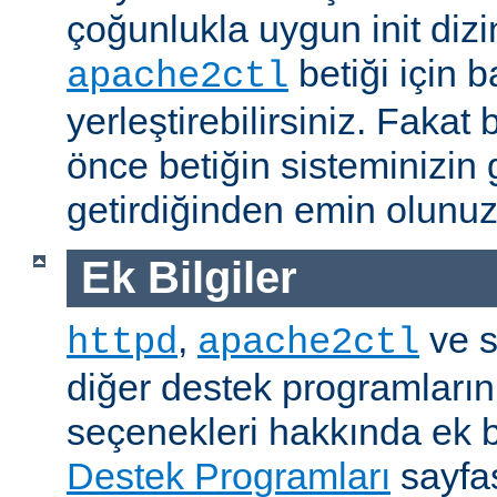
çoğunlukla uygun init dizi
betiği için b
apache2ctl
yerleştirebilirsiniz. Fak
önce betiğin sisteminizin 
getirdiğinden emin olunuz
Ek Bilgiler
,
ve s
httpd
apache2ctl
diğer destek programların
seçenekleri hakkında ek b
Destek Programları
sayfas