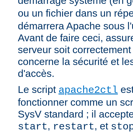
démarrage système (en g
ou un fichier dans un rép
démarrera Apache sous l'ut
Avant de faire ceci, assu
serveur soit correctement
concerne la sécurité et les
d'accès.
Le script
est
apache2ctl
fonctionner comme un scrip
SysV standard ; il accept
,
, et
start
restart
sto