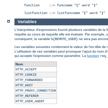
function     ::= funcname "
(
" word "
)
"

listfunction ::= listfuncname "
(
" word "
)
"
Variables
L'interpréteur d'expressions fournit plusieurs variables de la
requête au cours de laquelle elle est évaluée. Par exemple, 
conséquent, la variable
ne sera pas encore 
%{REMOTE_USER}
Les variables suivantes contiennent la valeur de l'en-tête 
L'utilisation de ces variables peut provoquer l'ajout du nom d
qui accepte l'expression comme paramètre. La
function
req_
Nom
HTTP_ACCEPT
HTTP_COOKIE
HTTP_FORWARDED
HTTP_HOST
HTTP_PROXY_CONNECTION
HTTP_REFERER
HTTP_USER_AGENT