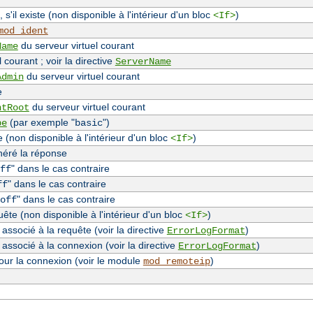
, s'il existe (non disponible à l'intérieur d'un bloc
)
<If>
mod_ident
du serveur virtuel courant
Name
 courant ; voir la directive
ServerName
du serveur virtuel courant
Admin
e
du serveur virtuel courant
ntRoot
(par exemple "
")
pe
basic
(non disponible à l'intérieur d'un bloc
)
<If>
néré la réponse
" dans le cas contraire
ff
" dans le cas contraire
ff
" dans le cas contraire
off
te (non disponible à l'intérieur d'un bloc
)
<If>
associé à la requête (voir la directive
)
ErrorLogFormat
 associé à la connexion (voir la directive
)
ErrorLogFormat
our la connexion (voir le module
)
mod_remoteip