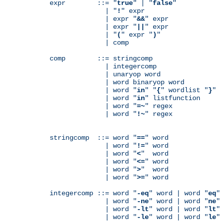
expr        ::= "
true
" | "
false
"

              | "
!
" expr

              | expr "
&&
" expr

              | expr "
||
" expr

              | "
(
" expr "
)
"

              | comp

comp        ::= stringcomp

              | integercomp

              | unaryop word

              | word binaryop word

              | word "
in
" "
{
" wordlist "
}
"

              | word "
in
" listfunction

              | word "
=~
" regex

              | word "
!~
" regex

stringcomp  ::= word "
==
" word

              | word "
!=
" word

              | word "
<
"  word

              | word "
<=
" word

              | word "
>
"  word

              | word "
>=
" word

integercomp ::= word "
-eq
" word | word "
eq
"
              | word "
-ne
" word | word "
ne
"
              | word "
-lt
" word | word "
lt
"
              | word "
-le
" word | word "
le
"