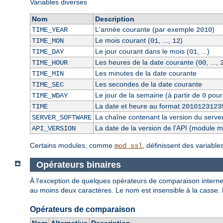
Variables diverses
Nom
Description
L'année courante (par exemple
)
TIME_YEAR
2010
Le mois courant (
, ...,
)
TIME_MON
01
12
Le jour courant dans le mois (
, ...)
TIME_DAY
01
Les heures de la date courante (
, ...,
TIME_HOUR
00
Les minutes de la date courante
TIME_MIN
Les secondes de la date courante
TIME_SEC
Le jour de la semaine (à partir de
pour
TIME_WDAY
0
La date et heure au format
TIME
2010123123
La chaîne contenant la version du serve
SERVER_SOFTWARE
La date de la version de l'API (module 
API_VERSION
Certains modules, comme
, définissent des variabl
mod_ssl
Opérateurs binaires
À l'exception de quelques opérateurs de comparaison internes
au moins deux caractères. Le nom est insensible à la casse.
Opérateurs de comparaison