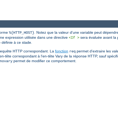
 forme
. Notez que la valeur d'une variable peut dépendr
%{HTTP_HOST}
une expression utilisée dans une directive
sera évaluée avant la p
<If >
définie à ce stade.
de requête HTTP correspondant. La
fonction
permet d'extraire les val
req
'en-tête correspondant à l'en-tête Vary de la réponse HTTP, sauf spécific
permet de modifier ce comportement.
novary