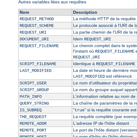
Autres variables liées aux requêtes
Nom
Description
La méthode HTTP de la requête 
REQUEST_METHOD
Le protocole associé à l'URI de l
REQUEST_SCHEME
La partie chemin de l'URI de la 
REQUEST_URI
Idem
DOCUMENT_URI
REQUEST_URI
Le chemin complet dans le système
REQUEST_FILENAME
l'instant où
e
REQUEST_FILENAME
REQUEST_URI
Identique à
SCRIPT_FILENAME
REQUEST_FILENAME
La date et heure de dernière modi
LAST_MODIFIED
est référencé.
LAST_MODIFIED
Le nom d'utilisateur du propriétai
SCRIPT_USER
Le nom du groupe auquel appartie
SCRIPT_GROUP
L'information relative au nom de c
PATH_INFO
La chaîne de paramètres de la r
QUERY_STRING
"
" si la requête courante es
IS_SUBREQ
true
La requête complète (par exempl
THE_REQUEST
L'adresse IP de l'hôte distant
REMOTE_ADDR
Le port de l'hôte distant (version
REMOTE_PORT
Le nom d'hôte de l'hôte distant