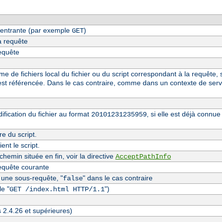
entrante (par exemple
)
GET
a requête
requête
 de fichiers local du fichier ou du script correspondant à la requête, s
st référencée. Dans le cas contraire, comme dans un contexte de serv
fication du fichier au format
, si elle est déjà conn
20101231235959
re du script.
nt le script.
hemin située en fin, voir la directive
AcceptPathInfo
equête courante
t une sous-requête, "
" dans le cas contraire
false
e "
")
GET /index.html HTTP/1.1
s 2.4.26 et supérieures)