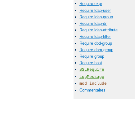
Require expr
Require ldap-user
Require ldap-group
Require ldap-dn
Require ldap-attribute
Require ldap-filter
Require dbd-group
Require dbm-group
Require group
Require host
SSLRequire
LogMessage
mod_include
Commentaires