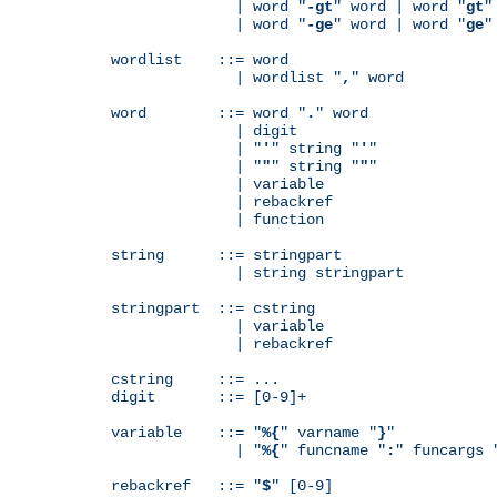
              | word "
-gt
" word | word "
gt
"
              | word "
-ge
" word | word "
ge
"
wordlist    ::= word

              | wordlist "
,
" word

word        ::= word "
.
" word

              | digit

              | "
'
" string "
'
"

              | "
"
" string "
"
"

              | variable

	      | rebackref

              | function

string      ::= stringpart

              | string stringpart

stringpart  ::= cstring

              | variable

	      | rebackref

cstring     ::= ...

digit       ::= [0-9]+

variable    ::= "
%{
" varname "
}
"

              | "
%{
" funcname "
:
" funcargs 
rebackref   ::= "
$
" [0-9]
