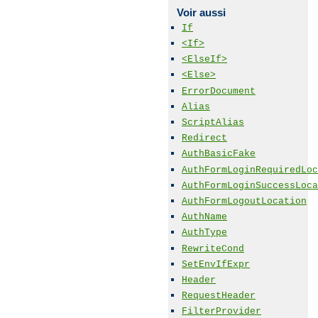
Voir aussi
If
<If>
<ElseIf>
<Else>
ErrorDocument
Alias
ScriptAlias
Redirect
AuthBasicFake
AuthFormLoginRequiredLoc
AuthFormLoginSuccessLoca
AuthFormLogoutLocation
AuthName
AuthType
RewriteCond
SetEnvIfExpr
Header
RequestHeader
FilterProvider