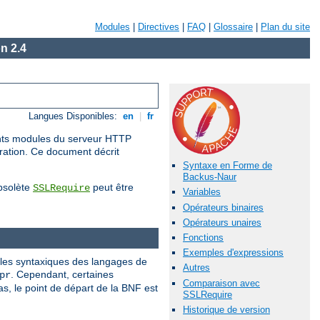
Modules
|
Directives
|
FAQ
|
Glossaire
|
Plan du site
n 2.4
Langues Disponibles:
en
|
fr
rents modules du serveur HTTP
uration. Ce document décrit
Syntaxe en Forme de
Backus-Naur
obsolète
peut être
SSLRequire
Variables
Opérateurs binaires
Opérateurs unaires
Fonctions
Exemples d'expressions
gles syntaxiques des langages de
Autres
. Cependant, certaines
pr
Comparaison avec
, le point de départ de la BNF est
SSLRequire
Historique de version