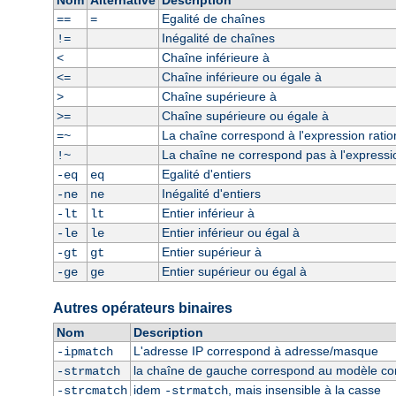
Nom
Alternative
Description
Egalité de chaînes
==
=
Inégalité de chaînes
!=
Chaîne inférieure à
<
Chaîne inférieure ou égale à
<=
Chaîne supérieure à
>
Chaîne supérieure ou égale à
>=
La chaîne correspond à l'expression ratio
=~
La chaîne ne correspond pas à l'expressio
!~
Egalité d'entiers
-eq
eq
Inégalité d'entiers
-ne
ne
Entier inférieur à
-lt
lt
Entier inférieur ou égal à
-le
le
Entier supérieur à
-gt
gt
Entier supérieur ou égal à
-ge
ge
Autres opérateurs binaires
Nom
Description
L'adresse IP correspond à adresse/masque
-ipmatch
la chaîne de gauche correspond au modèle const
-strmatch
idem
, mais insensible à la casse
-strcmatch
-strmatch