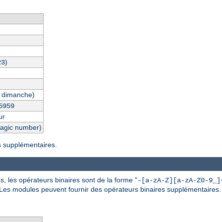
)
23
 dimanche)
5959
ur
magic number)
es supplémentaires.
, les opérateurs binaires sont de la forme "
-[a-zA-Z][a-zA-Z0-9_]
 Les modules peuvent fournir des opérateurs binaires supplémentaires.