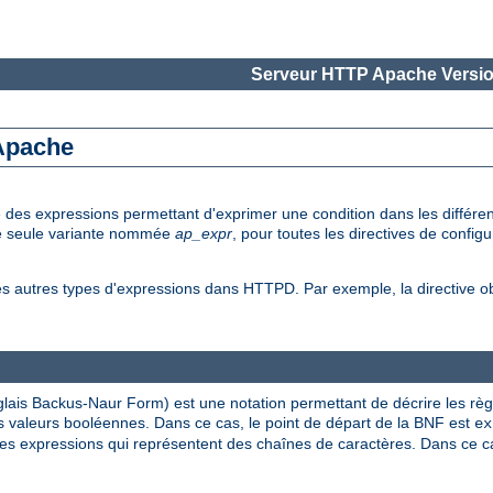
Serveur HTTP Apache Versio
 Apache
e des expressions permettant d'exprimer une condition dans les diffé
une seule variante nommée
ap_expr
, pour toutes les directives de config
es autres types d'expressions dans HTTPD. Par exemple, la directive 
lais Backus-Naur Form) est une notation permettant de décrire les rè
 valeurs booléennes. Dans ce cas, le point de départ de la BNF est
ex
s expressions qui représentent des chaînes de caractères. Dans ce cas