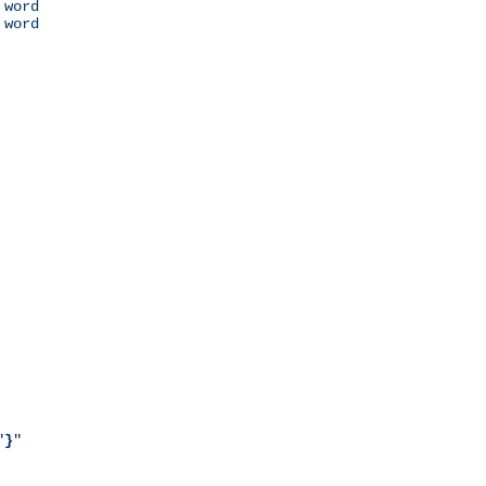
 word

 word

"
}
"
