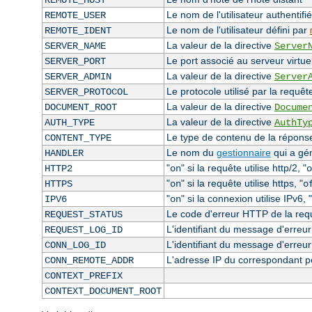
REMOTE_HOST
Le nom de l'utilisateur authentifié
REMOTE_USER
Le nom de l'utilisateur défini par
REMOTE_IDENT
La valeur de la directive
SERVER_NAME
Server
Le port associé au serveur virtuel
SERVER_PORT
La valeur de la directive
SERVER_ADMIN
Server
Le protocole utilisé par la requêt
SERVER_PROTOCOL
La valeur de la directive
DOCUMENT_ROOT
Docume
La valeur de la directive
AUTH_TYPE
AuthTy
Le type de contenu de la réponse 
CONTENT_TYPE
Le nom du
gestionnaire
qui a gé
HANDLER
"
" si la requête utilise http/2, "
HTTP2
on
o
"
" si la requête utilise https, "
HTTPS
on
o
"
" si la connexion utilise IPv6, "
IPV6
on
Le code d'erreur HTTP de la requê
REQUEST_STATUS
L'identifiant du message d'erreur 
REQUEST_LOG_ID
L'identifiant du message d'erreur
CONN_LOG_ID
L'adresse IP du correspondant p
CONN_REMOTE_ADDR
CONTEXT_PREFIX
CONTEXT_DOCUMENT_ROOT