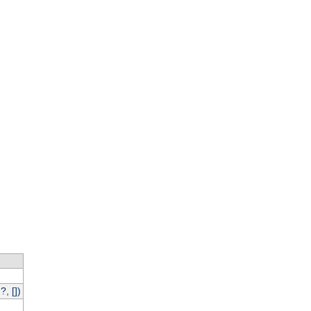
, [])