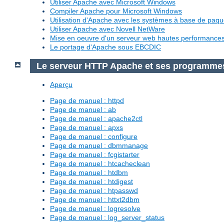
Utiliser Apache avec Microsoft Windows
Compiler Apache pour Microsoft Windows
Utilisation d'Apache avec les systèmes à base de paq
Utiliser Apache avec Novell NetWare
Mise en oeuvre d'un serveur web hautes performanc
Le portage d'Apache sous EBCDIC
Le serveur HTTP Apache et ses programme
Aperçu
Page de manuel : httpd
Page de manuel : ab
Page de manuel : apache2ctl
Page de manuel : apxs
Page de manuel : configure
Page de manuel : dbmmanage
Page de manuel : fcgistarter
Page de manuel : htcacheclean
Page de manuel : htdbm
Page de manuel : htdigest
Page de manuel : htpasswd
Page de manuel : httxt2dbm
Page de manuel : logresolve
Page de manuel : log_server_status