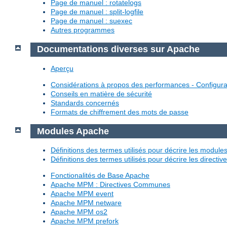
Page de manuel : rotatelogs
Page de manuel : split-logfile
Page de manuel : suexec
Autres programmes
Documentations diverses sur Apache
Aperçu
Considérations à propos des performances - Configura
Conseils en matière de sécurité
Standards concernés
Formats de chiffrement des mots de passe
Modules Apache
Définitions des termes utilisés pour décrire les modul
Définitions des termes utilisés pour décrire les directi
Fonctionalités de Base Apache
Apache MPM : Directives Communes
Apache MPM event
Apache MPM netware
Apache MPM os2
Apache MPM prefork