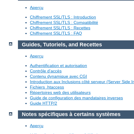
Aperçu
Chiffrement SSL/TLS : Introduction
Chiffrement SSL/TLS : Compatibilité
Chiffrement SSL/TLS : Recettes
Chiffrement SSL/TLS : FAQ
Guides, Tutoriels, and Recettes
Aperçu
Authentification et autorisation
Contrôle d'accès
Contenu dynamique avec CGI
Introduction aux Inclusions côté serveur (Server Side I
Fichiers .htaccess
Répertoires web des utilisateurs
Guide de configuration des mandataires inverses
Guide HTTP/2
Notes spécifiques à certains systèmes
Aperçu