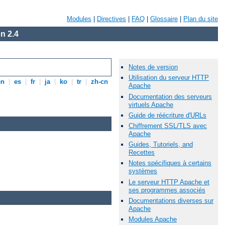
Modules
|
Directives
|
FAQ
|
Glossaire
|
Plan du site
n 2.4
Notes de version
Utilisation du serveur HTTP
en
|
es
|
fr
|
ja
|
ko
|
tr
|
zh-cn
Apache
Documentation des serveurs
virtuels Apache
Guide de réécriture d'URLs
Chiffrement SSL/TLS avec
Apache
Guides, Tutoriels, and
Recettes
Notes spécifiques à certains
systèmes
Le serveur HTTP Apache et
ses programmes associés
Documentations diverses sur
Apache
Modules Apache