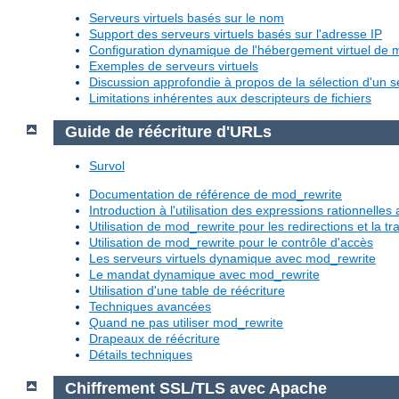
Serveurs virtuels basés sur le nom
Support des serveurs virtuels basés sur l'adresse IP
Configuration dynamique de l'hébergement virtuel de
Exemples de serveurs virtuels
Discussion approfondie à propos de la sélection d'un se
Limitations inhérentes aux descripteurs de fichiers
Guide de réécriture d'URLs
Survol
Documentation de référence de mod_rewrite
Introduction à l'utilisation des expressions rationnelle
Utilisation de mod_rewrite pour les redirections et la 
Utilisation de mod_rewrite pour le contrôle d'accès
Les serveurs virtuels dynamique avec mod_rewrite
Le mandat dynamique avec mod_rewrite
Utilisation d'une table de réécriture
Techniques avancées
Quand ne pas utiliser mod_rewrite
Drapeaux de réécriture
Détails techniques
Chiffrement SSL/TLS avec Apache