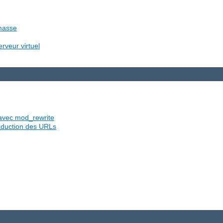
 masse
rveur virtuel
s avec mod_rewrite
traduction des URLs