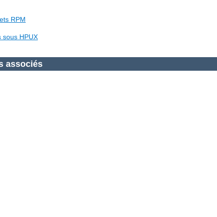
uets RPM
es sous HPUX
s associés