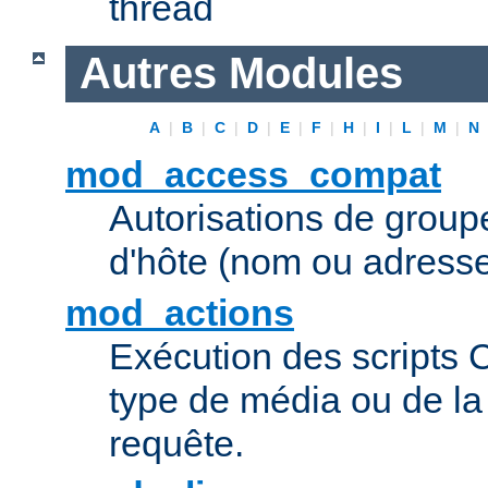
thread
Autres Modules
A
|
B
|
C
|
D
|
E
|
F
|
H
|
I
|
L
|
M
|
N
mod_access_compat
Autorisations de grou
d'hôte (nom ou adresse
mod_actions
Exécution des scripts 
type de média ou de l
requête.