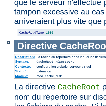
que le serveur n'effectue
tampon excessive au cas
arriveraient plus vite que 
CacheReadTime
1000
Directive
CacheRoo
Description:
La racine du répertoire dans lequel les fichie
Syntaxe:
CacheRoot
répertoire
Contexte:
configuration globale, serveur virtuel
Statut:
Extension
Module:
mod_cache_disk
La directive
p
CacheRoot
nom du répertoire sur dis