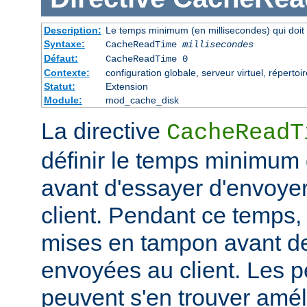
Description:
Le temps minimum (en millisecondes) qui doit 
Syntaxe:
CacheReadTime
millisecondes
Défaut:
CacheReadTime 0
Contexte:
configuration globale, serveur virtuel, répertoi
Statut:
Extension
Module:
mod_cache_disk
La directive
CacheReadT
définir le temps minimum q
avant d'essayer d'envoye
client. Pendant ce temps,
mises en tampon avant de
envoyées au client. Les 
peuvent s'en trouver amél