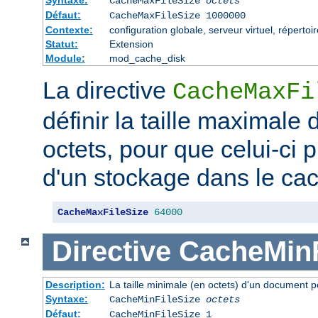
CacheMaxFileSize
octets
Défaut:
CacheMaxFileSize 1000000
Contexte:
configuration globale, serveur virtuel, répertoi
Statut:
Extension
Module:
mod_cache_disk
La directive
CacheMaxFi
définir la taille maximale
octets, pour que celui-ci p
d'un stockage dans le ca
CacheMaxFileSize
64000
Directive
CacheMinF
Description:
La taille minimale (en octets) d'un document p
Syntaxe:
CacheMinFileSize
octets
Défaut:
CacheMinFileSize 1