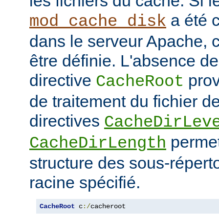
les fichiers du cache. Si 
a été 
mod_cache_disk
dans le serveur Apache, c
être définie. L'absence de 
directive
prov
CacheRoot
de traitement du fichier d
directives
CacheDirLev
permett
CacheDirLength
structure des sous-réperto
racine spécifié.
CacheRoot
 c
:/
cacheroot