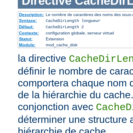
Directive
CacheDir
Description:
Le nombre de caractères des noms des sous-r
Syntaxe:
CacheDirLength
longueur
Défaut:
CacheDirLength 2
Contexte:
configuration globale, serveur virtuel
Statut:
Extension
Module:
mod_cache_disk
la directive
CacheDirLe
définir le nombre de cara
comportera chaque nom d
de la hiérarchie du cache. 
conjonction avec
CacheD
déterminer une structure 
hiérarchie de cache.