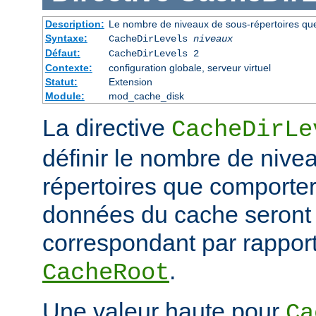
Description:
Le nombre de niveaux de sous-répertoires qu
Syntaxe:
CacheDirLevels
niveaux
Défaut:
CacheDirLevels 2
Contexte:
configuration globale, serveur virtuel
Statut:
Extension
Module:
mod_cache_disk
La directive
CacheDirLe
définir le nombre de nive
répertoires que comporter
données du cache seront
correspondant par rapport
.
CacheRoot
Une valeur haute pour
Ca