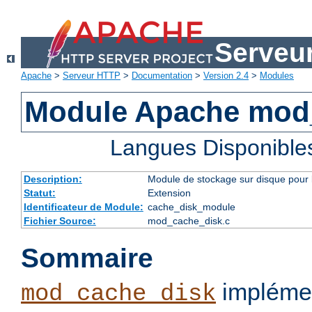
Serveu
Apache
>
Serveur HTTP
>
Documentation
>
Version 2.4
>
Modules
Module Apache mod
Langues Disponible
Description:
Module de stockage sur disque pour l
Statut:
Extension
Identificateur de Module:
cache_disk_module
Fichier Source:
mod_cache_disk.c
Sommaire
implémen
mod_cache_disk