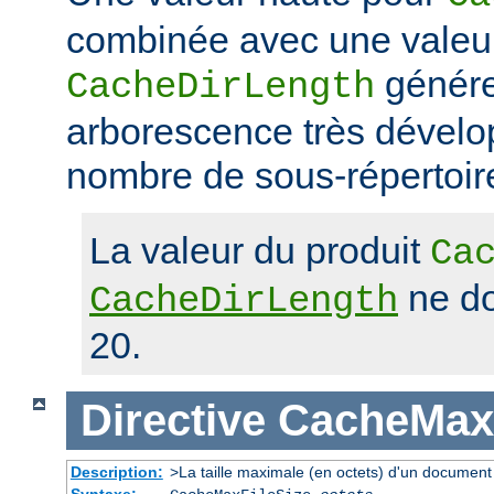
combinée avec une valeu
génére
CacheDirLength
arborescence très dévelop
nombre de sous-répertoir
La valeur du produit
Ca
ne do
CacheDirLength
20.
Directive
CacheMaxF
Description:
>La taille maximale (en octets) d'un document
Syntaxe: