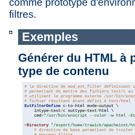
comme prototype d'environ
filtres.
Exemples
Générer du HTML à pa
type de contenu
# la directive de mod_ext_filter définissant 
# permettant de mettre des fichiers text/c au
# utilisant le programme externe /usr/bin/ens
# fichier résultant étant défini à text/html
ExtFilterDefine
 c-to-html mode
=
output \

    intype
=
text
/
c outtype
=
text
/
html \

    cmd
=
"/usr/bin/enscript --color -w html -E
<
Directory
"/export/home/trawick/apacheinst/h
# directive de base permettant de traiter
# nouveau filtre