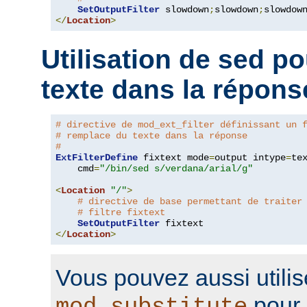
SetOutputFilter
 slowdown
;
slowdown
;
</
Location
>
Utilisation de sed p
texte dans la répons
# directive de mod_ext_filter définissant un 
# remplace du texte dans la réponse
#
ExtFilterDefine
 fixtext mode
=
output intype
=
te
    cmd
=
"/bin/sed s/verdana/arial/g"
<
Location
"/"
>
# directive de base permettant de traiter
# filtre fixtext
SetOutputFilter
</
Location
>
Vous pouvez aussi utilis
pour 