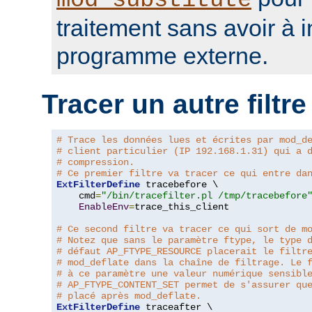
mod_substitute
traitement sans avoir à 
programme externe.
Tracer un autre filtre
# Trace les données lues et écrites par mod_d
# client particulier (IP 192.168.1.31) qui a 
# compression.
# Ce premier filtre va tracer ce qui entre da
ExtFilterDefine
 tracebefore \

    cmd
=
"/bin/tracefilter.pl /tmp/tracebefore
EnableEnv
=
trace_this_client

# Ce second filtre va tracer ce qui sort de m
# Notez que sans le paramètre ftype, le type 
# défaut AP_FTYPE_RESOURCE placerait le filtr
# mod_deflate dans la chaîne de filtrage. Le 
# à ce paramètre une valeur numérique sensibl
# AP_FTYPE_CONTENT_SET permet de s'assurer qu
# placé après mod_deflate.
ExtFilterDefine
 traceafter \
