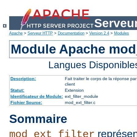
Serveu
Apache
>
Serveur HTTP
>
Documentation
>
Version 2.4
>
Modules
Module Apache mod_e
Langues Disponible
Description:
Fait traiter le corps de la réponse 
client
Statut:
Extension
Identificateur de Module:
ext_filter_module
Fichier Source:
mod_ext_filter.c
Sommaire
représen
mod_ext_filter