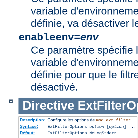
variable d'environnement
définie, va désactiver le 
enableenv=
env
Ce paramètre spécifie 
variable d'environnemen
définie pour que le filtr
désactivé.
Directive
ExtFilterO
Description:
Configure les options de
mod_ext_filter
Syntaxe:
ExtFilterOptions
option
[
option
] ...
Défaut:
ExtFilterOptions NoLogStderr