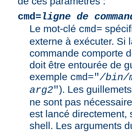
de ces paramètres :
cmd=
ligne de comman
Le mot-clé
spéci
cmd=
externe à exécuter. Si l
commande comporte de
doit être entourée de g
exemple
cmd="
/bin/
). Les guillemets
arg2
"
ne sont pas nécessair
est lancé directement, 
shell. Les arguments 