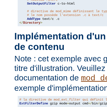
SetOutputFilter
 c-to-html

# directive de mod_mime définissant le ty
# le nom possède l'extension .c à text/c
AddType
 text
/
c 
.
</
Directory
>
Implémentation d'un 
de contenu
Note : cet exemple avec gz
titre d'illustration. Veuille
documentation de
mod_d
exemple d'implémentation
# la directive de mod_ext_filter qui définit 
ExtFilterDefine
 gzip mode
=
output cmd
=/
bin
/
gzip