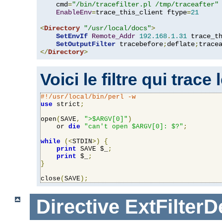
    cmd
=
"/bin/tracefilter.pl /tmp/traceafter"
 
EnableEnv
=
trace_this_client ftype
=
21
<
Directory
"/usr/local/docs"
>
SetEnvIf
Remote_Addr
192.168
.
1.31
 trace_th
SetOutputFilter
 tracebefore
;
deflate
;
</
Directory
>
Voici le filtre qui trace
#!/usr/local/bin/perl -w
use
 strict
;
open
(
SAVE
,
">$ARGV[0]"
)
    or 
die
"can't open $ARGV[0]: $?"
;
while
(<
STDIN
>)
{
print
 SAVE $_
;
print
 $_
;
}
close
(
SAVE
);
Directive
ExtFilterD