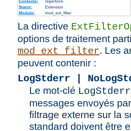
Contexte:
répertoire
Statut:
Extension
Module:
mod_ext_filter
La directive
ExtFilterO
options de traitement part
. Les 
mod_ext_filter
peuvent contenir :
LogStderr | NoLogSt
Le mot-clé
LogStderr
messages envoyés par
filtrage externe sur la s
standard doivent être e