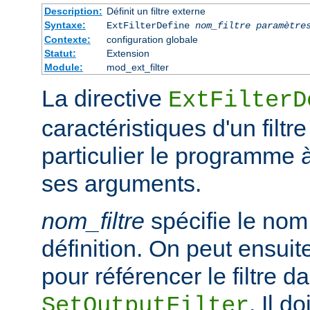
Description:
Définit un filtre externe
Syntaxe:
ExtFilterDefine
nom_filtre
paramètre
Contexte:
configuration globale
Statut:
Extension
Module:
mod_ext_filter
La directive
ExtFilterD
caractéristiques d'un filtr
particulier le programme 
ses arguments.
nom_filtre
spécifie le nom 
définition. On peut ensuit
pour référencer le filtre d
. Il d
SetOutputFilter