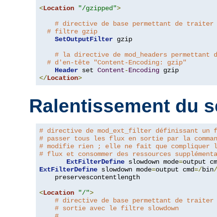
<
Location
"/gzipped"
>
# directive de base permettant de traiter
# filtre gzip
SetOutputFilter
 gzip

# la directive de mod_headers permettant 
# d'en-tête "Content-Encoding: gzip"
Header
 set 
Content
-
Encoding
</
Location
>
Ralentissement du s
# directive de mod_ext_filter définissant un 
# passer tous les flux en sortie par la comma
# modifie rien ; elle ne fait que compliquer 
# flux et consommer des ressources supplément
ExtFilterDefine
 slowdown mode
=
output c
ExtFilterDefine
 slowdown mode
=
output cmd
=/
bin
    preservescontentlength

<
Location
"/"
>
# directive de base permettant de traiter
# sortie avec le filtre slowdown
#