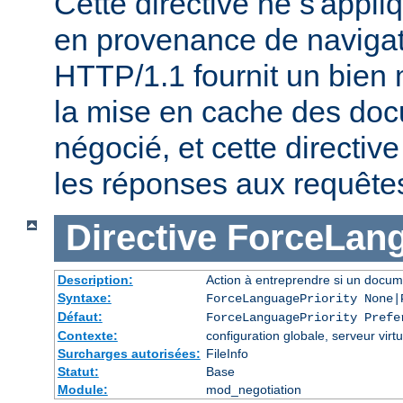
Cette directive ne s'appl
en provenance de naviga
HTTP/1.1 fournit un bien 
la mise en cache des do
négocié, et cette directive
les réponses aux requête
Directive
ForceLang
Description:
Action à entreprendre si un docum
Syntaxe:
ForceLanguagePriority None|
Défaut:
ForceLanguagePriority Prefe
Contexte:
configuration globale, serveur virtu
Surcharges autorisées:
FileInfo
Statut:
Base
Module:
mod_negotiation