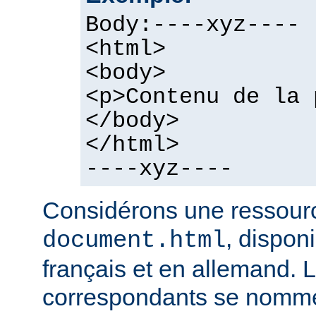
Body:----xyz----
<html>
<body>
<p>Contenu de la 
</body>
</html>
----xyz----
Considérons une ressour
, dispon
document.html
français et en allemand. L
correspondants se nomme