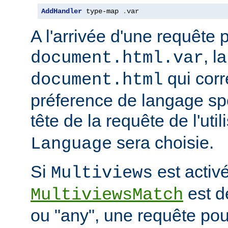
AddHandler
 type-map 
.
var
A l'arrivée d'une requête 
, l
document.html.var
qui corr
document.html
préference de langage spé
tête de la requête de l'uti
sera choisie.
Language
Si
est activé
Multiviews
est d
MultiviewsMatch
ou "any", une requête po