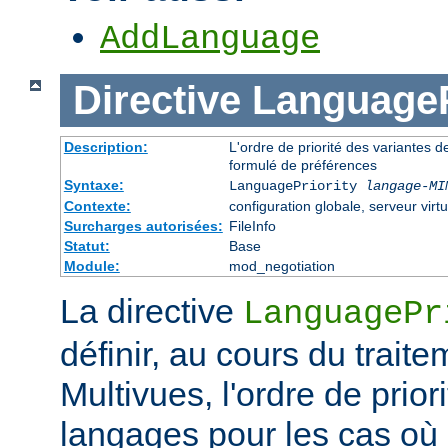
AddLanguage
Directive
LanguageP
Description:
L'ordre de priorité des variantes d
formulé de préférences
Syntaxe:
LanguagePriority
langage-MI
Contexte:
configuration globale, serveur virtu
Surcharges autorisées:
FileInfo
Statut:
Base
Module:
mod_negotiation
La directive
LanguagePr
définir, au cours du trait
Multivues, l'ordre de prior
langages pour les cas où l