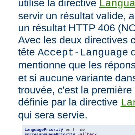
utilise la directive
Langu
servir un résultat valide, 
un résultat HTTP 406 (
Avec les deux directives c
tête
d
Accept-Language
mentionne que les répon
et si aucune variante dans
trouvée, c'est la première 
définie par la directive
La
qui sera servie.
LanguagePriority
ForceLanguagePriority
Fallback