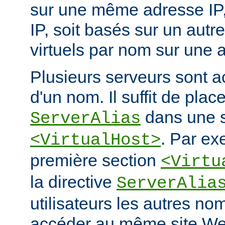
sur une même adresse IP, e
IP, soit basés sur un autr
virtuels par nom sur une a
Plusieurs serveurs sont a
d'un nom. Il suffit de place
dans une s
ServerAlias
. Par ex
<VirtualHost>
première section
<Virtu
la directive
ServerAlia
utilisateurs les autres n
accéder au même site We