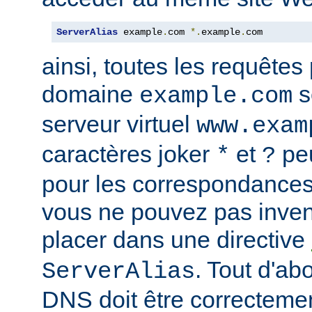
ServerAlias
 example
.
com 
*.
example
.
com
ainsi, toutes les requêtes
domaine
s
example.com
serveur virtuel
www.exam
caractères joker
et
peu
*
?
pour les correspondances
vous ne pouvez pas inven
placer dans une directive
. Tout d'ab
ServerAlias
DNS doit être correctemen