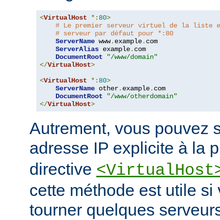
<
VirtualHost
*:
80
>
# Le premier serveur virtuel de la liste 
# serveur par défaut pour *:80
ServerName
 www
.
example
.
com

ServerAlias
 example
.
com

DocumentRoot
"/www/domain"
</
VirtualHost
>
<
VirtualHost
*:
80
>
ServerName
 other
.
example
.
com

DocumentRoot
"/www/otherdomain"
</
VirtualHost
>
Autrement, vous pouvez s
adresse IP explicite à la 
directive
<VirtualHost
cette méthode est utile si
tourner quelques serveurs