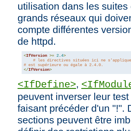
utilisation dans les suites 
grands réseaux qui doive
compte différentes version
de httpd.
<
IfVersion
>=
2.4
>
# les directives situées ici ne s'appliqu
# est supérieure ou égale à 2.4.0.
</
IfVersion
>
,
<IfDefine>
<IfModul
peuvent inverser leur test
faisant précéder d'un "!".
sections peuvent être imb