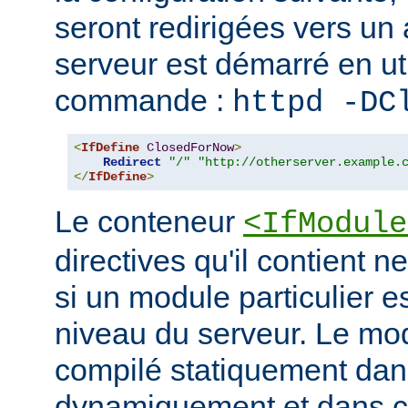
seront redirigées vers un a
serveur est démarré en uti
commande :
httpd -DC
<
IfDefine
ClosedForNow
>
Redirect
"/"
"http://otherserver.example.
</
IfDefine
>
Le conteneur
<IfModule
directives qu'il contient n
si un module particulier e
niveau du serveur. Le modu
compilé statiquement dans
dynamiquement et dans ce