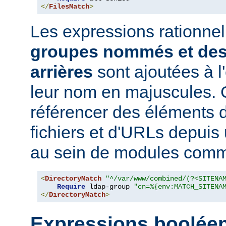
</
FilesMatch
>
Les expressions rationne
groupes nommés et des
arrières
sont ajoutées à 
leur nom en majuscules. 
référencer des éléments 
fichiers et d'URLs depuis
au sein de modules co
<
DirectoryMatch
"^/var/www/combined/(?<SITENA
Require
 ldap-group 
"cn=%{env:MATCH_SITENA
</
DirectoryMatch
>
Expressions boolée