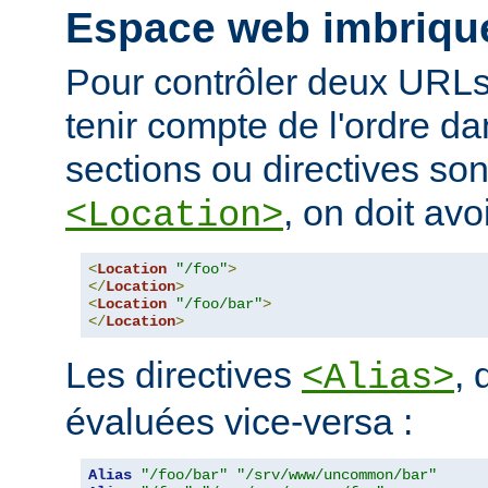
Espace web imbriqu
Pour contrôler deux URLs
tenir compte de l'ordre da
sections ou directives so
, on doit avoi
<Location>
<
Location
"/foo"
>
</
Location
>
<
Location
"/foo/bar"
>
</
Location
>
Les directives
, 
<Alias>
évaluées vice-versa :
Alias
"/foo/bar"
"/srv/www/uncommon/bar"