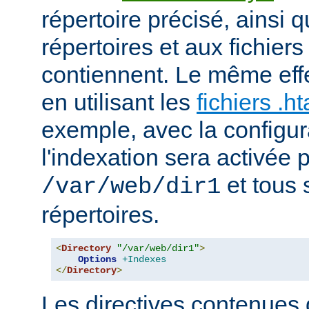
répertoire précisé, ainsi 
répertoires et aux fichier
contiennent. Le même effe
en utilisant les
fichiers .h
exemple, avec la configur
l'indexation sera activée p
et tous 
/var/web/dir1
répertoires.
<
Directory
"/var/web/dir1"
>
Options
+Indexes
</
Directory
>
Les directives contenues