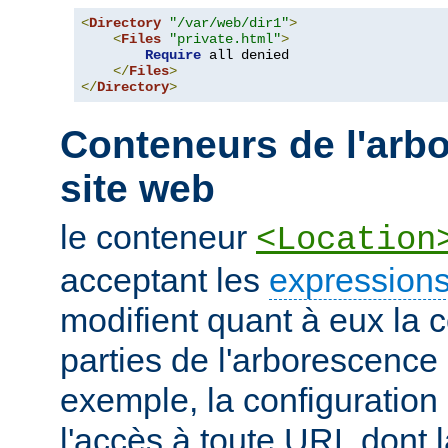
<
Directory
"/var/web/dir1"
>
<
Files
"private.html"
>
Require
 all denied

</
Files
>
</
Directory
>
Conteneurs de l'arb
site web
le conteneur
<Location
acceptant les
expressions
modifient quant à eux la c
parties de l'arborescence
exemple, la configuration 
l'accès à toute URL dont 