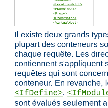
<LocationMatch>
<MDomainSet>
<Proxy>
<ProxyMatch>
<VirtualHost>
Il existe deux grands typ
plupart des conteneurs s
chaque requête. Les direct
contiennent s'appliquent
requêtes qui sont concern
conteneur. En revanche, 
,
<IfDefine>
<IfModul
sont évalués seulement a