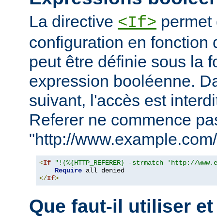
La directive
permet d
<If>
configuration en fonction 
peut être définie sous la 
expression booléenne. D
suivant, l'accès est interd
Referer ne commence pa
"http://www.example.com/
<
If
"!(%{HTTP_REFERER} -strmatch 'http://www.
Require
</
If
>
Que faut-il utiliser e