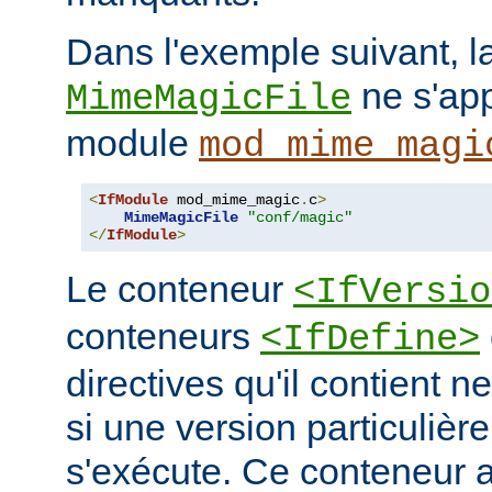
Dans l'exemple suivant, la
ne s'app
MimeMagicFile
module
mod_mime_magi
<
IfModule
 mod_mime_magic
.
c
>
MimeMagicFile
"conf/magic"
</
IfModule
>
Le conteneur
<IfVersio
conteneurs
<IfDefine>
directives qu'il contient n
si une version particulièr
s'exécute. Ce conteneur 