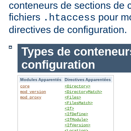
conteneurs de sections de c
fichiers
pour mo
.htaccess
directives de configuration.
Types de conteneur
configuration
Modules Apparentés
Directives Apparentées
core
<Directory>
mod_version
<DirectoryMatch>
mod_proxy
<Files>
<FilesMatch>
<If>
<IfDefine>
<IfModule>
<IfVersion>
<Location>