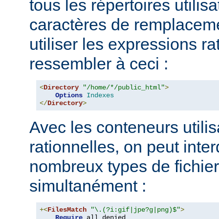
tous les répertoires utilisa
caractères de remplacem
utiliser les expressions ra
ressembler à ceci :
<
Directory
"/home/*/public_html"
>
Options
Indexes
</
Directory
>
Avec les conteneurs utili
rationnelles, on peut inter
nombreux types de fichie
simultanément :
+<
FilesMatch
"\.(?i:gif|jpe?g|png)$"
>
Require