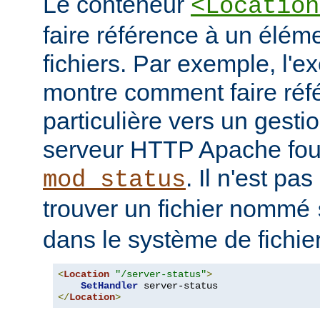
Le conteneur
<Location
faire référence à un élé
fichiers. Par exemple, l'e
montre comment faire ré
particulière vers un gesti
serveur HTTP Apache four
. Il n'est pa
mod_status
trouver un fichier nommé
dans le système de fichie
<
Location
"/server-status"
>
SetHandler
</
Location
>