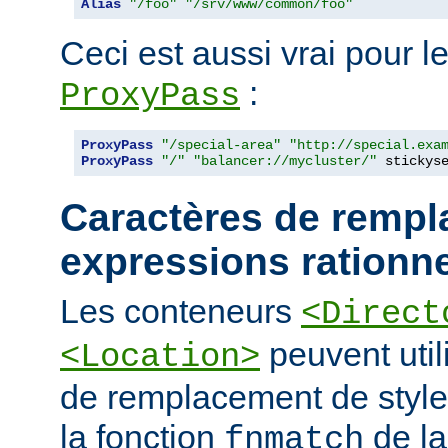
Alias
"/foo"
"/srv/www/common/foo"
Ceci est aussi vrai pour le
:
ProxyPass
ProxyPass
"/special-area"
"http://special.exa
ProxyPass
"/"
"balancer://mycluster/"
 stickys
Caractères de rempl
expressions rationne
Les conteneurs
<Direct
peuvent util
<Location>
de remplacement de styl
la fonction
de la
fnmatch