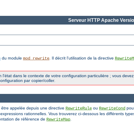
Serveur HTTP Apache Versio
e
du module
. Il décrit l'utilisation de la directive
mod_rewrite
RewriteM
l'état dans le contexte de votre configuration particulière ; vous deve
nfiguration par copier/coller.
t être appelée depuis une directive
ou
pour
RewriteRule
RewriteCond
'expressions rationnelles. Vous trouverez ci-dessous les différents typ
entation de référence de
.
RewriteMap