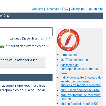
Modules
|
Directives
|
FAQ
|
Glossaire
|
Plan du site
n 2.4
Langues Disponibles:
en
|
fr
, et fournit des exemples pour
ap
Introduction
z donc vous attacher à les
int: Fonction interne
txt: tables de
correspondances au format
texte
rnd: Fichier texte à valeurs de
substitution multiples
choisies de manière aléatoire
 accomplir une réécriture trop
es disponibles pour la source de
dbm: Fichier condensé DBM
prg: Programme de réécriture
externe
dbd ou fastdbd: requête SQL