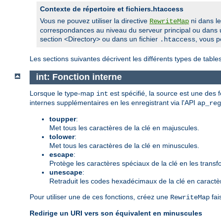
Contexte de répertoire et fichiers.htaccess
Vous ne pouvez utiliser la directive
ni dans l
RewriteMap
correspondances au niveau du serveur principal ou dans u
section <Directory> ou dans un fichier
, vous p
.htaccess
Les sections suivantes décrivent les différents types de tab
int: Fonction interne
Lorsque le type-map
est spécifié, la source est une des
int
internes supplémentaires en les enregistrant via l'API
ap_reg
toupper
:
Met tous les caractères de la clé en majuscules.
tolower
:
Met tous les caractères de la clé en minuscules.
escape
:
Protège les caractères spéciaux de la clé en les trans
unescape
:
Retraduit les codes hexadécimaux de la clé en caractè
Pour utiliser une de ces fonctions, créez une
fai
RewriteMap
Redirige un URI vers son équivalent en minuscules