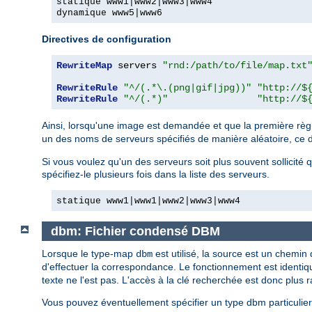
statique www1|www2|www3|www4
dynamique www5|www6
Directives de configuration
RewriteMap
 servers 
"rnd:/path/to/file/map.txt
RewriteRule
"^/(.*\.(png|gif|jpg))"
"http://$
RewriteRule
"^/(.*)"
"http://$
Ainsi, lorsqu'une image est demandée et que la première règ
un des noms de serveurs spécifiés de manière aléatoire, ce der
Si vous voulez qu'un des serveurs soit plus souvent sollicité
spécifiez-le plusieurs fois dans la liste des serveurs.
statique www1|www1|www2|www3|www4
dbm: Fichier condensé DBM
Lorsque le type-map
est utilisé, la source est un chemi
dbm
d'effectuer la correspondance. Le fonctionnement est identi
texte ne l'est pas. L'accès à la clé recherchée est donc plus r
Vous pouvez éventuellement spécifier un type dbm particulier