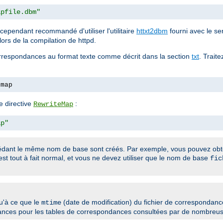
apfile.dbm"
t cependant recommandé d'utiliser l'utilitaire
httxt2dbm
fourni avec le ser
lors de la compilation de httpd.
correspondances au format texte comme décrit dans la section
txt
. Traite
.map
e directive
:
RewriteMap
ap"
ssédant le même nom de base sont créés. Par exemple, vous pouvez ob
 est tout à fait normal, et vous ne devez utiliser que le nom de base
fic
u'à ce que le
(date de modification) du fichier de correspondance
mtime
rmances pour les tables de correspondances consultées par de nombreu