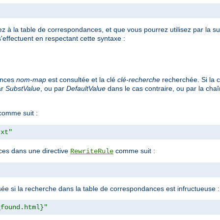
 à la table de correspondances, et que vous pourrez utilisez par la sui
'effectuent en respectant cette syntaxe :
ances
nom-map
est consultée et la clé
clé-recherche
recherchée. Si la c
ar
SubstValue
, ou par
DefaultValue
dans le cas contraire, ou par la cha
omme suit :
txt"
nces dans une directive
comme suit :
RewriteRule
lisée si la recherche dans la table de correspondances est infructueuse :
_found.html}"