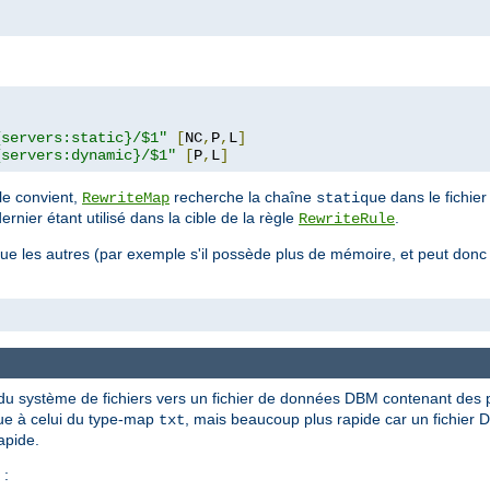
"
{servers:static}/$1"
[
NC
,
P
,
L
]
{servers:dynamic}/$1"
[
P
,
L
]
le convient,
recherche la chaîne
dans le fichie
RewriteMap
statique
nier étant utilisé dans la cible de la règle
.
RewriteRule
 que les autres (par exemple s'il possède plus de mémoire, et peut donc 
n du système de fichiers vers un fichier de données DBM contenant des 
que à celui du type-map
, mais beaucoup plus rapide car un fichier D
txt
apide.
 :