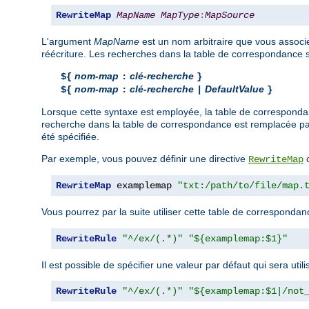
RewriteMap
MapName
MapType
:
MapSource
L'argument
MapName
est un nom arbitraire que vous associez
réécriture. Les recherches dans la table de correspondance s
nom-map
clé-recherche
${
:
}
nom-map
clé-recherche
DefaultValue
${
:
|
}
Lorsque cette syntaxe est employée, la table de correspond
recherche dans la table de correspondance est remplacée p
été spécifiée.
Par exemple, vous pouvez définir une directive
c
RewriteMap
RewriteMap
 examplemap 
"txt:/path/to/file/map.
Vous pourrez par la suite utiliser cette table de corresponda
RewriteRule
"^/ex/(.*)"
"${examplemap:$1}"
Il est possible de spécifier une valeur par défaut qui sera uti
RewriteRule
"^/ex/(.*)"
"${examplemap:$1|/not