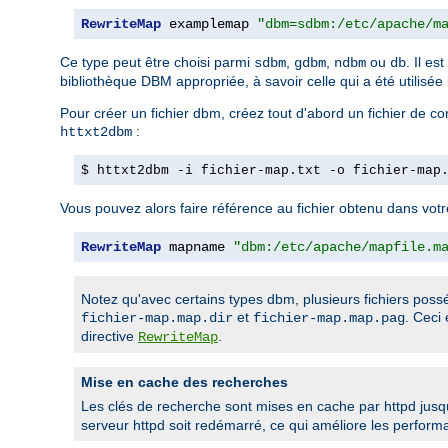
RewriteMap
 examplemap 
"dbm=sdbm:/etc/apache/m
Ce type peut être choisi parmi
,
,
ou
. Il es
sdbm
gdbm
ndbm
db
bibliothèque DBM appropriée, à savoir celle qui a été utilisée 
Pour créer un fichier dbm, créez tout d'abord un fichier de 
:
httxt2dbm
$ httxt2dbm -i fichier-map.txt -o fichier-map
Vous pouvez alors faire référence au fichier obtenu dans votr
RewriteMap
 mapname 
"dbm:/etc/apache/mapfile.m
Notez qu'avec certains types dbm, plusieurs fichiers po
et
. Ceci
fichier-map.map.dir
fichier-map.map.pag
directive
.
RewriteMap
Mise en cache des recherches
Les clés de recherche sont mises en cache par httpd jusq
serveur httpd soit redémarré, ce qui améliore les perfo