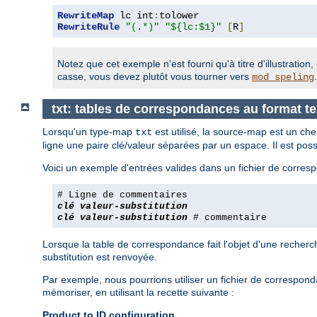
RewriteMap
 lc int
:
RewriteRule
"(.*)"
"${lc:$1}"
[
R
]
Notez que cet exemple n'est fourni qu'à titre d'illustrati
casse, vous devez plutôt vous tourner vers
.
mod_speling
txt: tables de correspondances au format te
Lorsqu'un type-map
est utilisé, la source-map est un ch
txt
ligne une paire clé/valeur séparées par un espace. Il est po
Voici un exemple d'entrées valides dans un fichier de corres
# Ligne de commentaires
clé
valeur-substitution
clé
valeur-substitution
# commentaire
Lorsque la table de correspondance fait l'objet d'une recherch
substitution est renvoyée.
Par exemple, nous pourrions utiliser un fichier de correspon
mémoriser, en utilisant la recette suivante :
Product to ID configuration