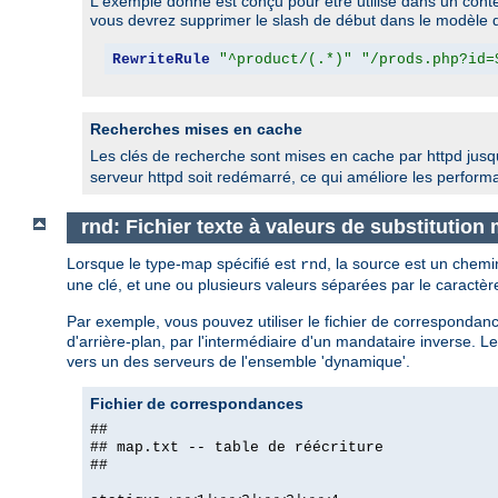
L'exemple donné est conçu pour être utilisé dans un context
vous devrez supprimer le slash de début dans le modèle d
RewriteRule
"^product/(.*)"
"/prods.php?id=
Recherches mises en cache
Les clés de recherche sont mises en cache par httpd jusq
serveur httpd soit redémarré, ce qui améliore les perfo
rnd: Fichier texte à valeurs de substitution
Lorsque le type-map spécifié est
, la source est un chemi
rnd
une clé, et une ou plusieurs valeurs séparées par le caractè
Par exemple, vous pouvez utiliser le fichier de correspondanc
d'arrière-plan, par l'intermédiaire d'un mandataire inverse. 
vers un des serveurs de l'ensemble 'dynamique'.
Fichier de correspondances
##
## map.txt -- table de réécriture
##