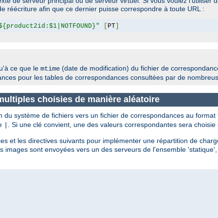
e de serveur principal ou de serveur virtuel. Si vous voulez l'utiliser 
e réécriture afin que ce dernier puisse correspondre à toute URL :
${product2id:$1|NOTFOUND}"
[
PT
]
u'à ce que le
(date de modification) du fichier de correspondance
mtime
rmances pour les tables de correspondances consultées par de nombreu
 multiples choisies de manière aléatoire
n du système de fichiers vers un fichier de correspondances au format 
re
. Si une clé convient, une des valeurs correspondantes sera choisie
|
es et les directives suivants pour implémenter une répartition de charg
Les images sont envoyées vers un des serveurs de l'ensemble 'statique', 