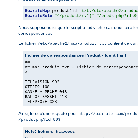
RewriteMap
 product2id 
"txt:/etc/apache2/produ
RewriteRule
"^/product/(.*)"
"/prods.php?id=$
Nous supposons ici que le script
sait quoi faire l
prods.php
correspondances.
Le fichier
contient ce qui s
/etc/apache2/map-produit.txt
Fichier de correspondances Produit - Identifiant
##
## map-produit.txt - Fichier de correspondanc
##
TELEVISION 993
STEREO 198
CANNE-A-PECHE 043
BALLON-BASKET 418
TELEPHONE 328
Ainsi, lorsqu'une requête pour
http://example.com/produ
.
/prods.php?id=993
Note: fichiers .htaccess