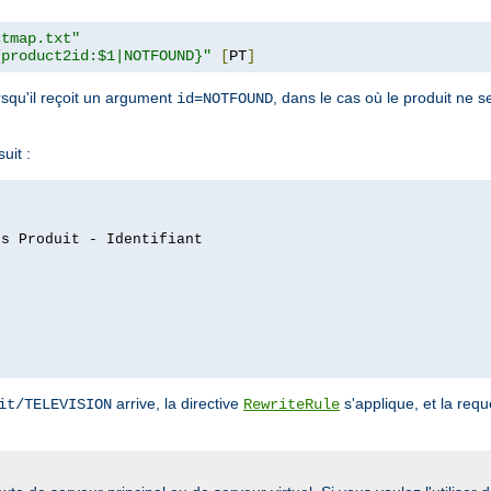
ctmap.txt"
{product2id:$1|NOTFOUND}"
[
PT
]
orsqu'il reçoit un argument
, dans le cas où le produit ne s
id=NOTFOUND
uit :
es Produit - Identifiant
arrive, la directive
s'applique, et la req
it/TELEVISION
RewriteRule