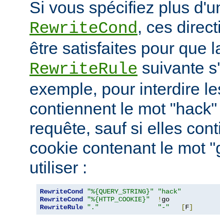
Si vous spécifiez plus d'u
, ces direc
RewriteCond
être satisfaites pour que l
suivante s
RewriteRule
exemple, pour interdire le
contiennent le mot "hack"
requête, sauf si elles con
cookie contenant le mot 
utiliser :
RewriteCond
"%{QUERY_STRING}"
"hack"
RewriteCond
"%{HTTP_COOKIE}"
!
RewriteRule
"."
"-"
[
F
]