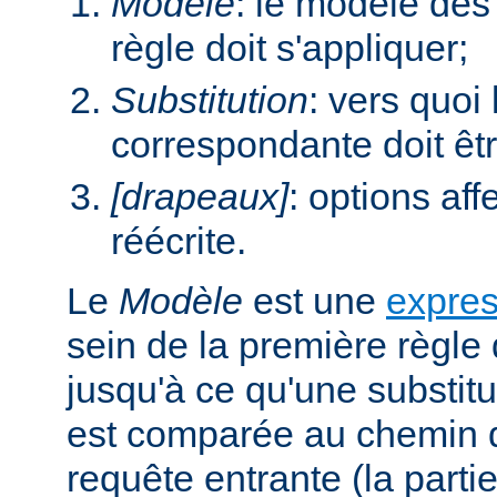
Modèle
: le modèle des
règle doit s'appliquer;
Substitution
: vers quoi
correspondante doit êt
[drapeaux]
: options aff
réécrite.
Le
Modèle
est une
expres
sein de la première règle 
jusqu'à ce qu'une substitu
est comparée au chemin d
requête entrante (la parti