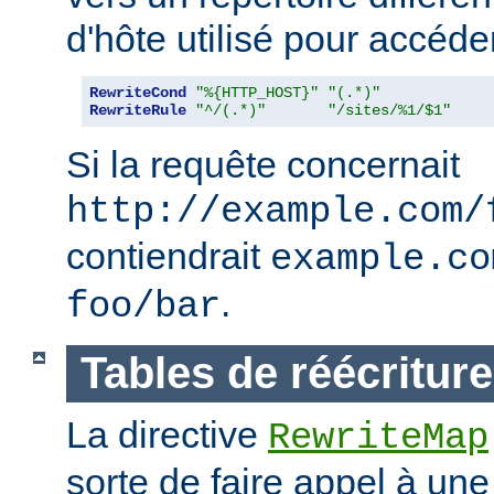
d'hôte utilisé pour accéder
RewriteCond
"%{HTTP_HOST}"
"(.*)"
RewriteRule
"^/(.*)"
"/sites/%1/$1"
Si la requête concernait
http://example.com/
contiendrait
example.co
.
foo/bar
Tables de réécriture
La directive
RewriteMap
sorte de faire appel à une