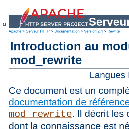
Serveu
Apache
>
Serveur HTTP
>
Documentation
>
Version 2.4
>
Rewrite
Introduction au mo
mod_rewrite
Langues 
Ce document est un complé
documentation de référenc
. Il décrit l
mod_rewrite
dont la connaissance est n