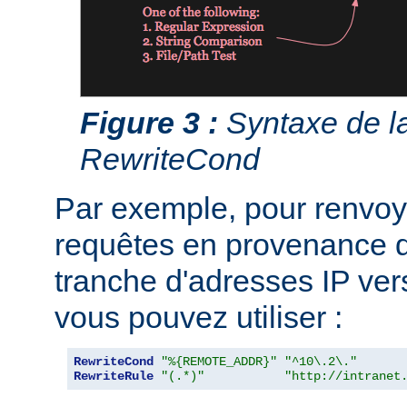
Figure 3 :
Syntaxe de la
RewriteCond
Par exemple, pour renvoye
requêtes en provenance d
tranche d'adresses IP ver
vous pouvez utiliser :
RewriteCond
"%{REMOTE_ADDR}"
"^10\.2\."
RewriteRule
"(.*)"
"http://intranet