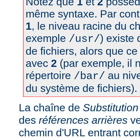
Notez que
1
et
2
possède
même syntaxe. Par contr
1
, le niveau racine du c
exemple
) existe
/usr/
de fichiers, alors que ce
avec
2
(par exemple, il 
répertoire
au nive
/bar/
du système de fichiers).
La chaîne de
Substitution
des
références arrières
ve
chemin d'URL entrant co