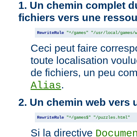
1. Un chemin complet d
fichiers vers une resso
RewriteRule
"^/games"
"/usr/local/games/
Ceci peut faire corres
toute localisation voul
de fichiers, un peu com
.
Alias
2. Un chemin web vers 
RewriteRule
"^/games$"
"/puzzles.html"
Si la directive
Docume