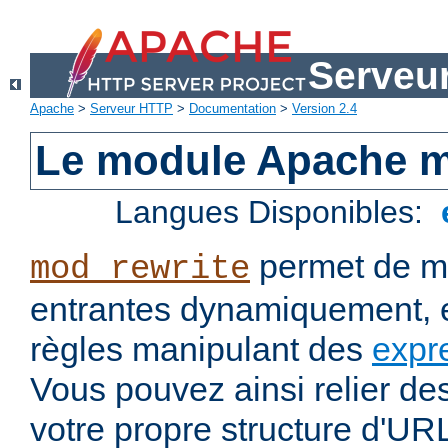
Serveu
Apache
>
Serveur HTTP
>
Documentation
>
Version 2.4
Le module Apache m
Langues Disponibles:
permet de mo
mod_rewrite
entrantes dynamiquement, e
règles manipulant des
expr
Vous pouvez ainsi relier de
votre propre structure d'U