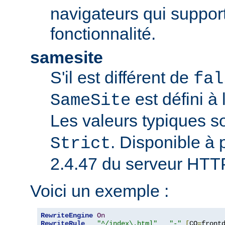
navigateurs qui support
fonctionnalité.
samesite
S'il est différent de
fal
est défini à 
SameSite
Les valeurs typiques s
. Disponible à p
Strict
2.4.47 du serveur HTT
Voici un exemple :
RewriteEngine
On
RewriteRule
"^/index\.html"
"-"
[
CO
=
front