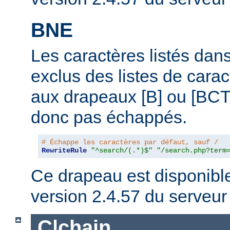
BNE
Les caractères listés dans
exclus des listes de cara
aux drapeaux [B] ou [BCTL
donc pas échappés.
# Échappe les caractères par défaut, sauf /
RewriteRule
"^search/(.*)$"
"/search.php?term
Ce drapeau est disponible 
version 2.4.57 du serveu
C|chain