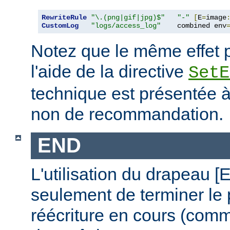
RewriteRule
"\.(png|gif|jpg)$"
"-"
[
E
=
image
CustomLog
"logs/access_log"
    combined env
Notez que le même effet p
l'aide de la directive
SetE
technique est présentée à 
non de recommandation.
END
L'utilisation du drapeau 
seulement de terminer le
réécriture en cours (comm