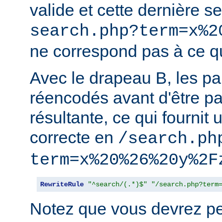
valide et cette dernière 
search.php?term=x%2
ne correspond pas à ce qu
Avec le drapeau B, les p
réencodés avant d'être p
résultante, ce qui fournit 
correcte en
/search.ph
term=x%20%26%20y%2F
RewriteRule
"^search/(.*)$"
"/search.php?term
Notez que vous devrez peu