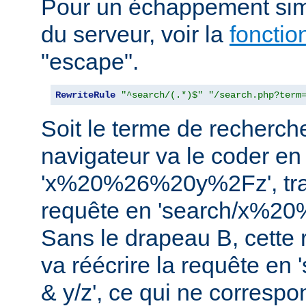
Pour un échappement simi
du serveur, voir la
foncti
"escape".
RewriteRule
"^search/(.*)$"
"/search.php?term
Soit le terme de recherche 
navigateur va le coder en
'x%20%26%20y%2Fz', tra
requête en 'search/x%2
Sans le drapeau B, cette r
va réécrire la requête en
& y/z', ce qui ne corresp