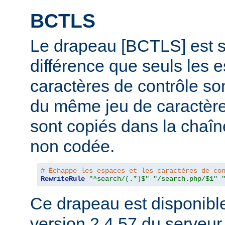
BCTLS
Le drapeau [BCTLS] est sim
différence que seuls les e
caractères de contrôle son
du même jeu de caractères
sont copiés dans la chaî
non codée.
# Échappe les espaces et les caractères de co
RewriteRule
"^search/(.*)$"
"/search.php/$1"
Ce drapeau est disponible 
version 2.4.57 du serveu